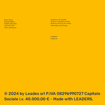
Condizioni di Vendita
Piano Prezzi
Termini e Condizioni d'Uso
Diventa Partner
Gestione dell'uso dei Cookie
Welfare Aziendale
Lavora con Noi
Informativa sulla Privacy
FAQ e Assistenza
Instagram
Facebook
© 2024 by Leades srl P.IVA 08296990727 Capitale
Sociale i.v. 40.000,00 € - Made with
LEADERS.