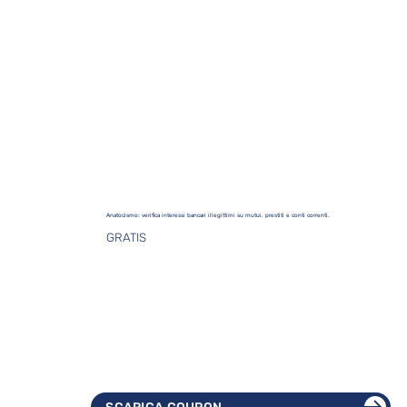
Anatocismo: verifica interessi bancari illegittimi su mutui, prestiti e conti correnti.
GRATIS