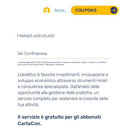
Accedi
COUPONS
FINANZA AGEVOLATA
Sei Confimpresa
La finanza agevolata di SEI Confimpresa supporta le imprese nell’accesso a bandi, incentivi e contributi
promossi a livello comunitario, nazionale o regionale.
L’obiettivo è favorire investimenti, innovazione e
sviluppo economico attraverso strumenti mirati
e consulenza specializzata. Dall’analisi delle
opportunità alla gestione delle pratiche, un
servizio completo per sostenere la crescita della
tua attività.
Il servizio è gratuito per gli abbonati
CartaCon.